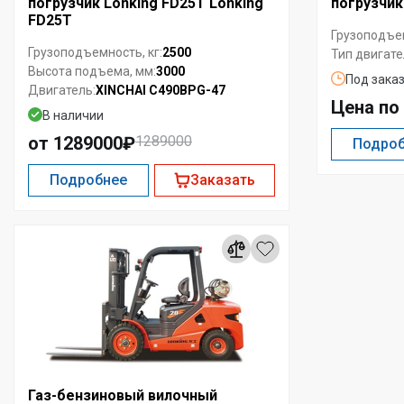
погрузчик Lonking FD25T Lonking
погрузчик
FD25T
Грузоподъем
2500
Грузоподъемность, кг:
Тип двигате
3000
Высота подъема, мм:
Под зака
XINCHAI C490BPG-47
Двигатель:
Цена по
В наличии
от 1289000₽
1289000
Подро
Подробнее
Заказать
Газ-бензиновый вилочный