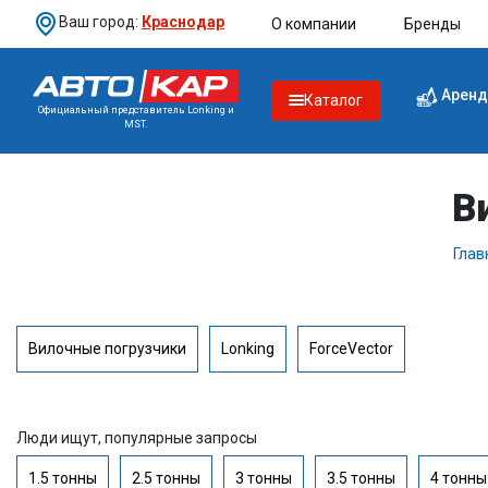
Ваш город:
Краснодар
О компании
Бренды
Аренд
Каталог
Официальный представитель Lonking и
MST.
В
Глав
Вилочные погрузчики
Lonking
ForceVector
Люди ищут, популярные запросы
1.5 тонны
2.5 тонны
3 тонны
3.5 тонны
4 тонны