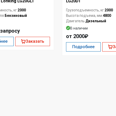
 Lonking LG20GLT
LG20DT
2000
2000
ность, кг:
Грузоподъемность, кг:
Бензиновый
4800
ля:
Высота подъема, мм:
Дизельный
Двигатель:
з
В наличии
 запросу
от 2000₽
бнее
Заказать
Подробнее
З