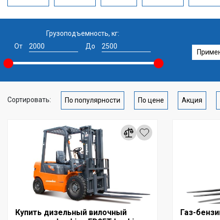
Грузоподъемность, кг:
От
До
Приме
Сортировать:
По популярности
По цене
Акция
Купить дизельный вилочный
Газ-бенз