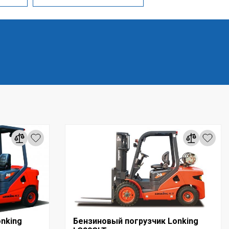
nking
Бензиновый погрузчик Lonking