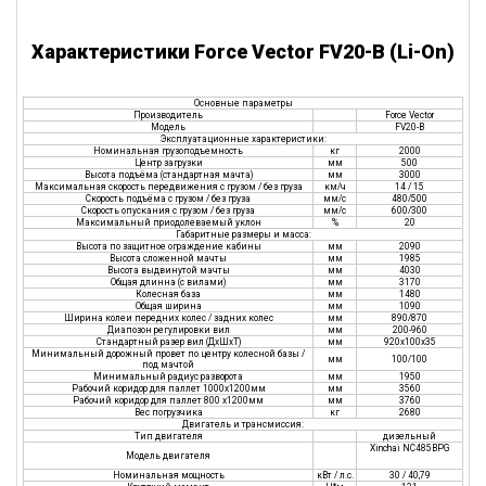
Характеристики Force Vector FV20-B (Li-On)
Основные параметры
Производитель
Force Vector
Модель
FV20-B
Эксплуатационные характеристики:
Номинальная грузоподъемность
кг
2000
Центр загрузки
мм
500
Высота подъёма (стандартная мачта)
мм
3000
Максимальная скорость передвижения с грузом / без груза
км/ч
14 / 15
Скорость подъёма с грузом / без груза
мм/с
480/500
Скорость опускания с грузом / без груза
мм/с
600/300
Максимальный приодолеваемый уклон
%
20
Габаритные размеры и масса:
Высота по защитное ограждение кабины
мм
2090
Высота сложенной мачты
мм
1985
Высота выдвинутой мачты
мм
4030
Общая длинна (с вилами)
мм
3170
Колесная база
мм
1480
Общая ширина
мм
1090
Ширина колеи передних колес / задних колес
мм
890/870
Диапозон регулировки вил
мм
200-960
Стандартный разер вил (ДxШxТ)
мм
920х100х35
Минимальный дорожный провет по центру колесной базы /
мм
100/100
под мачтой
Минимальный радиус разворота
мм
1950
Рабочий коридор для паллет 1000х1200мм
мм
3560
Рабочий коридор для паллет 800 х1200мм
мм
3760
Вес погрузчика
кг
2680
Двигатель и трансмиссия:
Тип двигателя
дизельный
Xinchai NC485BPG
Модель двигателя
Номинальная мощность
кВт / л.с.
30 / 40,79