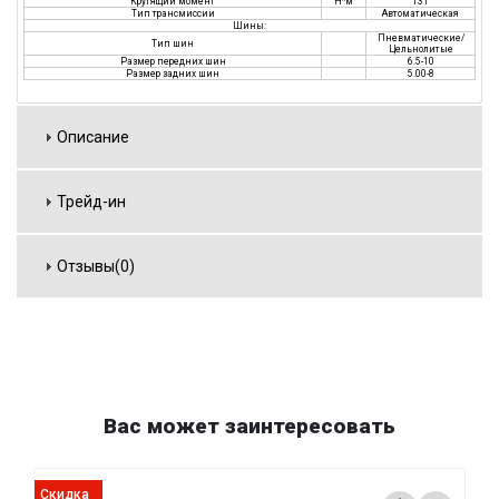
Крутящий момент
Н*м
131
Тип трансмиссии
Автоматическая
Шины:
Пневматические/
Тип шин
Цельнолитые
Размер передних шин
6.5-10
Размер задних шин
5.00-8
Описание
Трейд-ин
Отзывы(0)
Вас может заинтересовать
Скидка