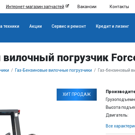
Интернет-магазин запчастей
Вакансии
Контакты
а техники
Акции
Сервис и ремонт
Кредит и лизинг
 вилочный погрузчик Force
чики
Газ-Бензиновые вилочные погрузчики
Газ-бензиновый ви
Производите
ХИТ ПРОДАЖ
Грузоподъемно
Высота подъе
Двигатель:
Все характери