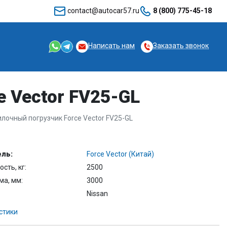
contact@autocar57.ru
8 (800) 775-45-18
Написать нам
Заказать звонок
 Vector FV25-GL
лочный погрузчик Force Vector FV25-GL
ль:
Force Vector (Китай)
сть, кг:
2500
ма, мм:
3000
Nissan
стики