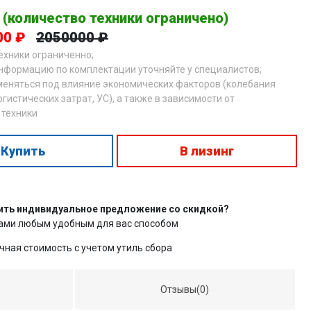
 (количество техники ограничено)
00 ₽
2050000 ₽
техники ограниченно;
нформацию по комплектации уточняйте у специалистов;
меняться под влияние экономических факторов (колебания
огистических затрат, УС), а также в зависимости от
 техники
Купить
В лизинг
ить индивидуальное предложение со скидкой?
нами любым удобным для вас способом
чная стоимость с учетом утиль сбора
Отзывы(0)