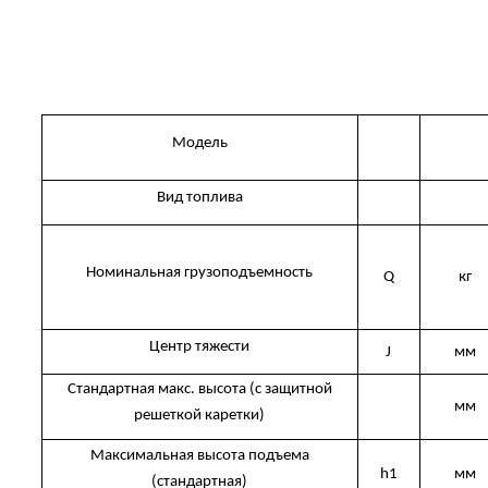
Модель
Вид топлива
Номинальная грузоподъемность
Q
кг
Центр тяжести
J
мм
Стандартная макс. высота (с защитной
мм
решеткой каретки)
Максимальная высота подъема
h1
мм
(стандартная)