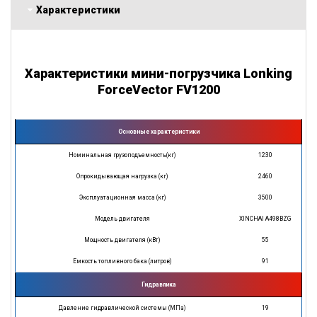
Характеристики
Характеристики мини-погрузчика Lonking
ForceVector FV1200
Основные характеристики
Номинальная грузоподъемность(кг)
1230
Опрокидывающая нагрузка (кг)
2460
Эксплуатационная масса (кг)
3500
Модель двигателя
XINCHAI A498BZG
Мощность двигателя (кВт)
55
Емкость топливного бака (литров)
91
Гидравлика
Давление гидравлической системы (МПа)
19