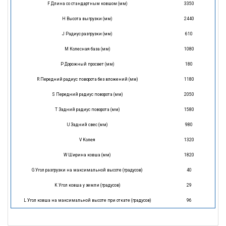
F Длина со стандартным ковшом (мм)
3350
H Высота выгрузки (мм)
2440
J Радиус разгрузки (мм)
610
M Колесная база (мм)
1080
P Дорожный просвет (мм)
180
R Передний радиус поворота без вложений (мм)
1180
S Передний радиус поворота (мм)
2050
T Задний радиус поворота (мм)
1580
U Задний свес (мм)
980
V Колея
1320
W Ширина ковша (мм)
1820
G Угол разгрузки на максимальной высоте (градусов)
40
K Угол ковша у земли (градусов)
29
L Угол ковша на максимальной высоте при откате (градусов)
96