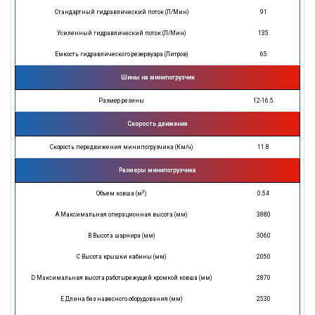
Стандартный гидравлический поток (Л/Мин)
91
Усиленный гидравлический поток (Л/Мин)
135
Емкость гидравлического резервуара (Литров)
65
Шины на минипогрузчик
Размер резины
12-16.5
Скорость движения
Скорость передвижения минипогрузчика (Км/ч)
11.8
Размеры минипогрузчика
3
Объем ковша (м
)
0.54
A Максимальная операционная высота (мм)
3880
B Высота шарнира (мм)
3060
C Высота крышки кабины (мм)
2050
D Максимальная высота работырежущей кромкой ковша (мм)
2870
E Длина без навесного оборудования (мм)
2530