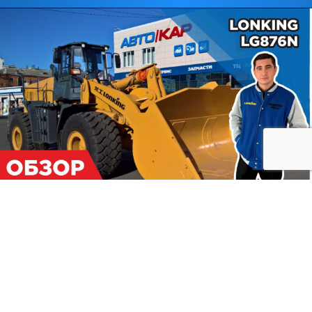
Lonking LG876N