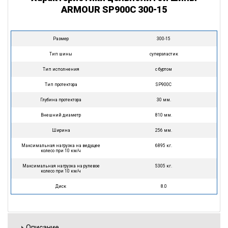
ARMOUR SP900C 300-15
Размер
300-15
Тип шины
суперэластик
Тип исполнения
с буртом
Тип протектора
SP900C
Глубина протектора
30 мм.
Внешний диаметр
810 мм.
Ширина
256 мм.
Максимальная нагрузка на ведущее
6895 кг.
колесо при 10 км/ч
Максимальная нагрузка на рулевое
5305 кг.
колесо при 10 км/ч
Диск
8.0
Описание