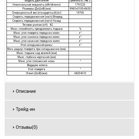
Модель двигателя
Cummins 6CTA8.3
Номинальная мощность (кВт/об-мин)
179/220
Размеры (ДхШхВ) (мм)
9965×3100×3630
Операционный вес (стандартный) (кг)
19700
Скорость передвижения (км/ч) Вперед
Скорость передвижения (км/ч) Назад
Тяговое усилие (кН) 82
Макс. способность преодолевать подъем
%
Макс. угол поворота передних колес
±°
Макс. угол наклона передних колес
±°
Макс. угол качения передних колес
±°
Угол складывания рамы
±°
Мин. радиус поворота при складывании (мм)
Макс. подъем над землей (мм)
Макс. глубина черпания (мм)
Макс. угол положения ножа
°
Ведущие колеса
Угол поворота
°
Отвал (ШхВ) (мм)
4420×610
Описание
Трейд-ин
Отзывы(0)