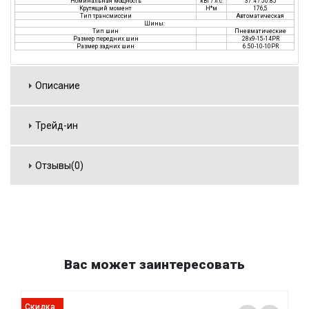
Номинальная мощность
кВт / л.с.
37.4 / 50.85
Крутящий момент
Н*м
176,5
Тип трансмиссии
Автоматическая
Шины:
Тип шин
Пневматические
Размер передних шин
28х9-15-14PR
Размер задних шин
6.50-10-10PR
Описание
Трейд-ин
Отзывы(0)
Вас может заинтересовать
Скидка