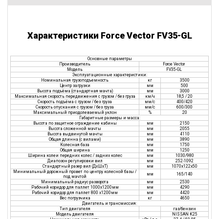
Характеристики Force Vector FV35-GL
Основные параметры
Производитель
Force Vector
Модель
FV35-GL
Эксплуатационные характеристики:
Номинальная грузоподъемность
кг
3500
Центр загрузки
мм
500
Высота подъёма (стандартная мачта)
мм
3000
Максимальная скорость передвижения с грузом / без груза
км/ч
18,5 / 20
Скорость подъёма с грузом / без груза
мм/с
400/420
Скорость опускания с грузом / без груза
мм/с
600/300
Максимальный приодолеваемый уклон
%
20
Габаритные размеры и масса:
Высота по защитное ограждение кабины
мм
2150
Высота сложенной мачты
мм
2055
Высота выдвинутой мачты
мм
4110
Общая длинна (с вилами)
мм
3890
Колесная база
мм
1750
Общая ширина
мм
1250
Ширина колеи передних колес / задних колес
мм
1030/980
Диапозон регулировки вил
мм
252-1092
Стандартный разер вил (ДxШxТ)
мм
1070x122x50
Минимальный дорожный провет по центру колесной базы /
мм
165/140
под мачтой
Минимальный радиус разворота
мм
2530
Рабочий коридор для паллет 1000х1200мм
мм
4290
Рабочий коридор для паллет 800 х1200мм
мм
4420
Вес погрузчика
кг
4650
Двигатель и трансмиссия:
Тип двигателя
газ/бензин
Модель двигателя
NISSAN K25