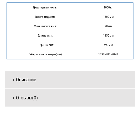
Грузоподъемность:
1000кг
Высота подъема:
1600мм
Мин. высота вил:
90мм
Длина вил:
1150мм
Ширина вил:
690мм
Габаритные размеры(мм):
1390х780х2040
Описание
Отзывы(0)