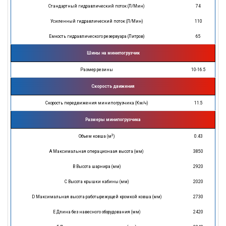
Стандартный гидравлический поток (Л/Мин)
74
Усиленный гидравлический поток (Л/Мин)
110
Емкость гидравлического резервуара (Литров)
65
Шины на минипогрузчик
Размер резины
10-16.5
Скорость движения
Скорость передвижения минипогрузчика (Км/ч)
11.5
Размеры минипогрузчика
3
Объем ковша (м
)
0.43
A Максимальная операционаая высота (мм)
3850
B Высота шарнира (мм)
2920
C Высота крышки кабины (мм)
2020
D Максимальная высота работырежущей кромкой ковша (мм)
2730
E Длина без навесного оборудования (мм)
2420