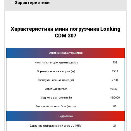
Характеристики
Характеристики мини погрузчика Lonking
CDM 307
Основные характеристики
Номинальная рузоподъемность(кг)
752
Опрокидывающая нагрузка (кг)
1504
Эксплуатационная масса (кг)
2700
Модель двигателя
V2403-T
Мощность двигателя (кВт)
42/2600
Емкость топливного бака (литров)
83
Гидравлика
Давление гидравлической системы (МПа)
21