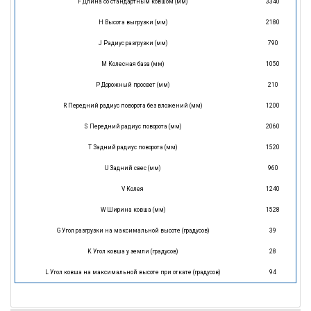
F Длина со стандартным ковшом (мм)
3340
H Высота выгрузки (мм)
2180
J Радиус разгрузки (мм)
790
M Колесная база (мм)
1050
P Дорожный просвет (мм)
210
R Передний радиус поворота без вложений (мм)
1200
S Передний радиус поворота (мм)
2060
T Задний радиус поворота (мм)
1520
U Задний свес (мм)
960
V Колея
1240
W Ширина ковша (мм)
1528
G Угол разгрузки на максимальной высоте (градусов)
39
K Угол ковша у земли (градусов)
28
L Угол ковша на максимальной высоте при откате (градусов)
94